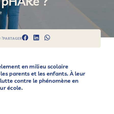
s pHARe ?
e
 ?
PARTAGER
èlement en milieu scolaire
es parents et les enfants. À leur
a lutte contre le phénomène en
r école.