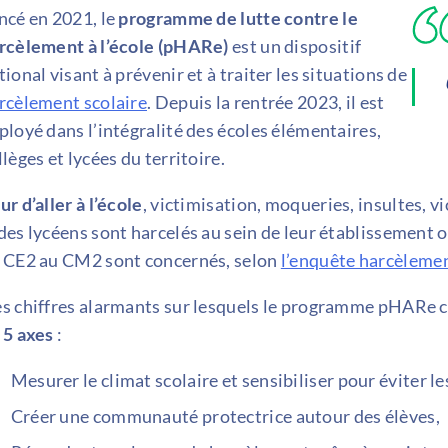
ncé en 2021, le
programme de lutte contre le
rcèlement à l’école (pHARe)
est un dispositif
tional visant à prévenir et à traiter les situations de
rcèlement scolaire
. Depuis la rentrée 2023, il est
ployé dans l’intégralité des écoles élémentaires,
llèges et lycées du territoire.
ur d’aller à l’école
, victimisation, moqueries, insultes, v
des lycéens sont harcelés au sein de leur établissement o
 CE2 au CM2 sont concernés, selon
l’enquête harcèleme
s chiffres alarmants sur lesquels le programme pHARe c
 5 axes
:
Mesurer le climat scolaire et sensibiliser pour éviter l
Créer une communauté protectrice autour des élèves,