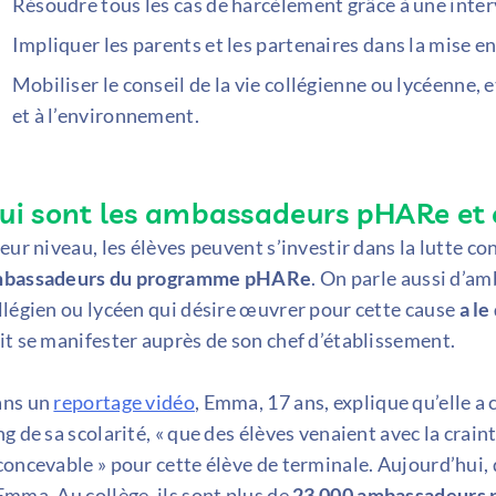
Résoudre tous les cas de harcèlement grâce à une inter
Impliquer les parents et les partenaires dans la mise en
Mobiliser le conseil de la vie collégienne ou lycéenne, e
et à l’environnement.
ui sont les ambassadeurs pHARe et 
leur niveau, les élèves peuvent s’investir dans la lutte c
bassadeurs du programme pHARe
. On parle aussi d’a
llégien ou lycéen qui désire œuvrer pour cette cause
a le
it se manifester auprès de son chef d’établissement.
ns un
reportage vidéo
, Emma, 17 ans, explique qu’elle a c
ng de sa scolarité, « que des élèves venaient avec la crainte
concevable » pour cette élève de terminale. Aujourd’hui,
Emma. Au collège, ils sont plus de
23 000 ambassadeurs