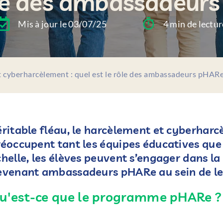
ôle des ambassadeur
Mis à jour le 03/07/25
4 min de lectur
 cyberharcèlement : quel est le rôle des ambassadeurs pHARe
éritable fléau, le harcèlement et cyberharc
éoccupent tant les équipes éducatives que l
chelle, les élèves peuvent s’engager dans l
evenant ambassadeurs pHARe au sein de leu
u'est-ce que le programme pHARe ?