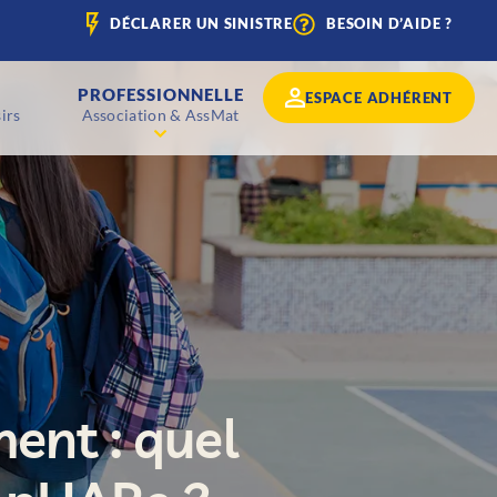
DÉCLARER UN SINISTRE
BESOIN D’AIDE ?
PROFESSIONNELLE
ESPACE ADHÉRENT
irs
Association & AssMat
ent : quel