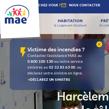
QUE RECHERCHEZ-VOUS ?
NOUS CONTACTER
ENFANTS
HABITATION
PRÉ
Scolaire & Étude
& Logement étudiant
Accide
Victime des incendies ?
Contactez l’assistance MAE au
0 800 100 130
ou notre service
sinistres au
02 32 83 63 00
. ou
déclarez votre sinistre en ligne.
DÉCLAREZ UN SINISTRE
Harcèleme