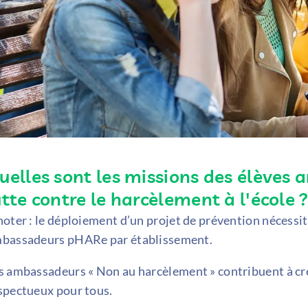
uelles sont les missions des élève
utte contre le harcèlement à l'école 
noter : le déploiement d’un projet de prévention nécessi
bassadeurs pHARe par établissement.
s ambassadeurs « Non au harcèlement » contribuent à cré
spectueux pour tous.