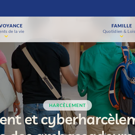
VOYANCE
FAMILLE
nts de la vie
Quotidien & Lois
HARCÈLEMENT
nt et cyberharcèlem