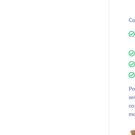
Co
Po
sen
co
mo