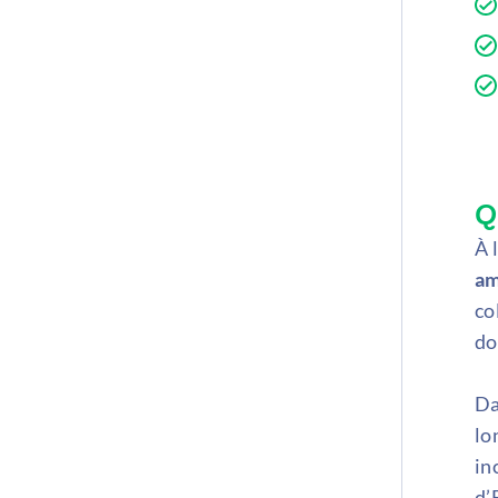
Q
À 
am
co
do
Da
lo
in
d’