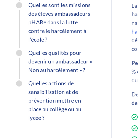
Quelles sont les missions
La
des élèves ambassadeurs
ha
pHARe dans la lutte
na
contre le harcèlement à
ha
l'école ?
dé
co
Quelles qualités pour
devenir un ambassadeur «
Pe
Non au harcèlement » ?
% 
du
Quelles actions de
sensibilisation et de
De
prévention mettre en
de
place au collège ou au
lycée ?