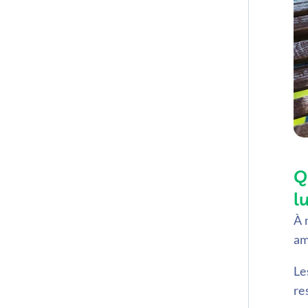
Q
l
À 
am
Le
re