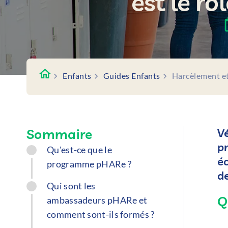
est le r
Enfants
Guides Enfants
Harcèlement et
Sommaire
V
pr
Qu'est-ce que le
é
programme pHARe ?
d
Qui sont les
Q
ambassadeurs pHARe et
comment sont-ils formés ?