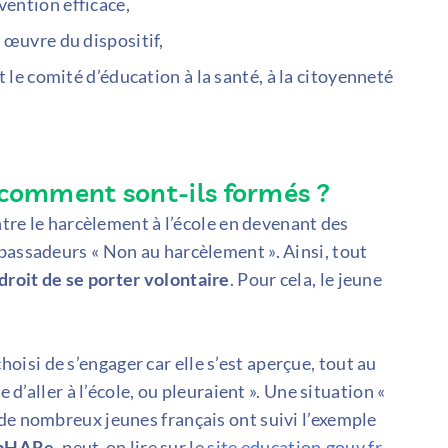
vention efficace,
 œuvre du dispositif,
t le comité d’éducation à la santé, à la citoyenneté
comment sont-ils formés ?
ontre le harcèlement à l’école en devenant des
mbassadeurs « Non au harcèlement ». Ainsi, tout
 droit de se porter volontaire
. Pour cela, le jeune
hoisi de s’engager car elle s’est aperçue, tout au
 d’aller à l’école, ou pleuraient ». Une situation «
 de nombreux jeunes français ont suivi l’exemple
 pHARe
, peut-on lire sur le
site education.gouv.fr
.