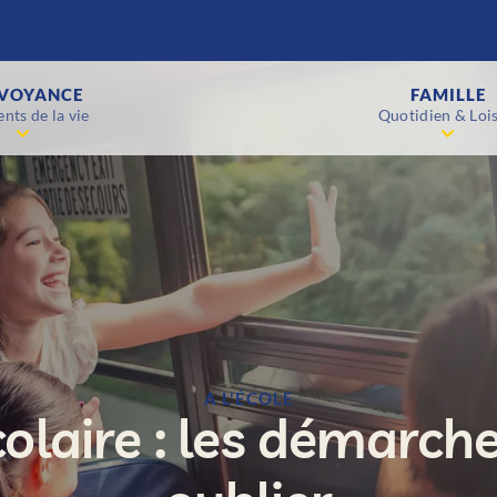
VOYANCE
FAMILLE
nts de la vie
Quotidien & Lois
A L'ÉCOLE
olaire : les démarch