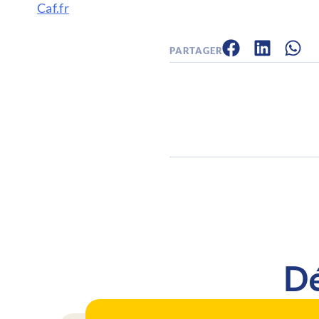
Caf.fr
PARTAGER
Dé