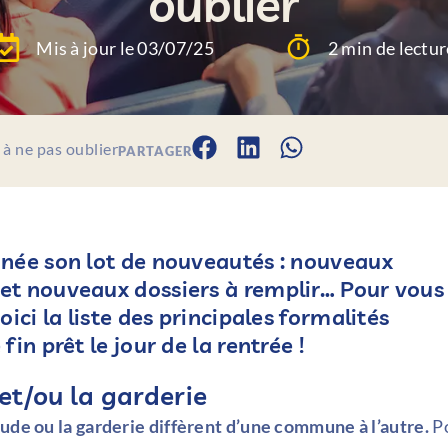
oublier
Mis à jour le 03/07/25
2 min de lectur
 à ne pas oublier
PARTAGER
nnée son lot de nouveautés : nouveaux
et nouveaux dossiers à remplir… Pour vous
ici la liste des principales formalités
in prêt le jour de la rentrée !
 et/ou la garderie
tude ou la garderie diffèrent d’une commune à l’autre.
P