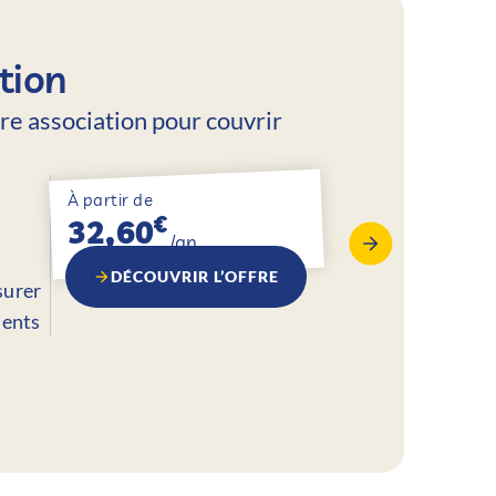
tion
tre association pour couvrir
À partir de
€
32,60
/an
DÉCOUVRIR L’OFFRE
surer
ments