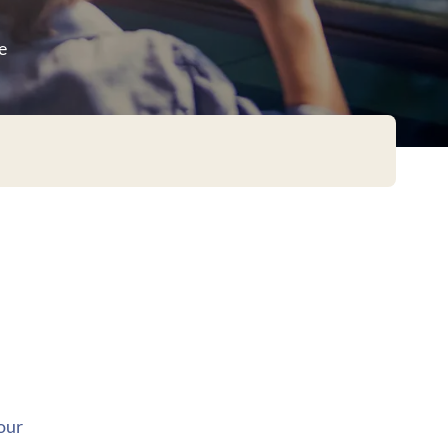
e
our