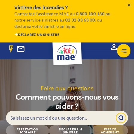
Victime des incendies ?
Contactez l’assistance MAE au
0 800 100 130
ou
notre service sinistres au
02 32 83 63 00
. ou
déclarez votre sinistre en ligne.
DÉCLAREZ UN SINISTRE
Foire aux questions
Comment pouvons-nous vous
aider ?
ATTESTATION
DÉCLARER UN
ESPACE
SCOLAIRE
SINISTRE
ADHÉRENT