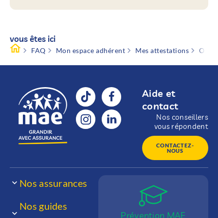
vous êtes ici
FAQ
Mon espace adhérent
Mes attestations
Où tr
Aide et
contact
Nos conseillers
vous répondent
CONTACTEZ-
NOUS
Nos assurances
Nos guides
Prévention MAE