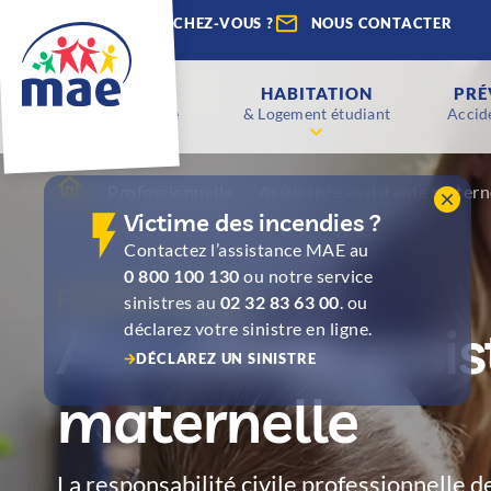
QUE RECHERCHEZ-VOUS ?
NOUS CONTACTER
ENFANTS
HABITATION
PRÉ
Scolaire & Étude
& Logement étudiant
Accide
Professionnelle
Assurance assistante matern
Victime des incendies ?
Contactez l’assistance MAE au
0 800 100 130
ou notre service
Professionnelle
sinistres au
02 32 83 63 00
. ou
Assurance assis
déclarez votre sinistre en ligne.
DÉCLAREZ UN SINISTRE
maternelle
La responsabilité civile professionnelle d