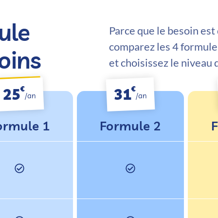
ule
Parce que le besoin est
comparez les 4 formule
oins
et choisissez le niveau
€
€
25
31
/an
/an
ormule 1
Formule 2
F