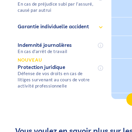
En cas de préjudice subi par l'assuré,
causé par autrui
Garantie individuelle accident
Frais de soins restant à charge après
Capital en cas d'invalidité permanente
Capital en cas de décès
Indemnité journalières
intervention des organismes sociaux
En cas d'arrêt de travail
NOUVEAU
Protection juridique
Défense de vos droits en cas de
litiges survenant au cours de votre
activité professionnelle
Vous voulez en savoir plus sur l