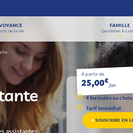
VOYANCE
FAMILLE
nts de la vie
Quotidien & Lois
elle
À partir de
€
25,00
/an
tante
4 formules au choix
Tarif immédiat
SOUSCRIRE EN L
es assistantes