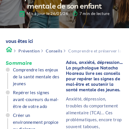
mentale de son enfant
Mis à jour le 26/01/26
7 min de lecture
vous êtes ici
Prévention
Conseils
Comprendre et préserver la san
Sommaire
Ados, anxiété, dépression…
La psychologue Natacha
Comprendre les enjeux
Hoareau livre ses conseils
de la santé mentale des
pour repérer les signes de
jeunes
mal-être et soutenir la
santé mentale des jeunes.
Repérer les signes
Anxiété, dépression,
avant-coureurs du mal-
troubles du comportement
être de votre ado
alimentaire (TCA)… Ces
Créer un
problématiques, encore trop
environnement propice
souvent taboues,
au dialogue