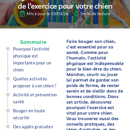
de l’exercice pour votre chien
Mis à jour le 10/03/26
3 min de lecture
Sommaire
Faire bouger son chien,
c’est essentiel pour sa
Pourquoi l’activité
santé. Comme pour
physique est
l’humain, l’activité
importante pour un
physique est indispensable
pour le bien-être du chien.
chien​
Marcher, courir ou jouer
Quelles activités
lui permet de garder son
poids de forme, de rester
proposer à son chien ?​
serein et de vieillir dans de
Activité et prévention
bonnes conditions. Dans
santé​
cet article, découvrez
pourquoi l’exercice est
Bouger en toute
vital pour votre chien.
sécurité​
Vous trouverez aussi des
conseils pratiques, des
Des applis gratuites
idées d’activités, et des