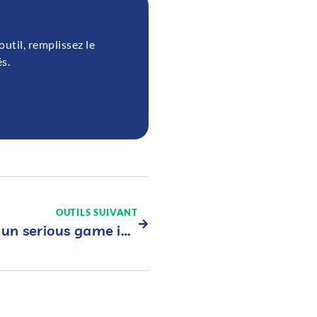
util, remplissez le
s.
OUTILS SUIVANT
Le Labyrinthe Express : un serious game immersif pour prévenir le harcèlement scolaire