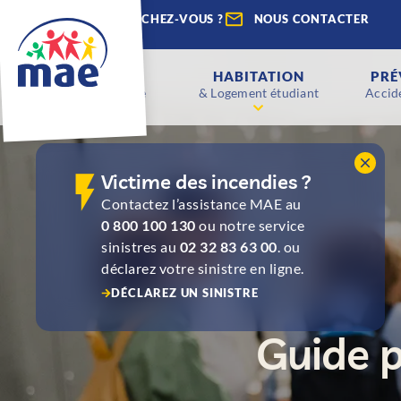
QUE RECHERCHEZ-VOUS ?
NOUS CONTACTER
ENFANTS
HABITATION
PRÉ
Scolaire & Étude
& Logement étudiant
Accide
Victime des incendies ?
Contactez l’assistance MAE au
0 800 100 130
ou notre service
sinistres au
02 32 83 63 00
. ou
déclarez votre sinistre en ligne.
DÉCLAREZ UN SINISTRE
Guide p