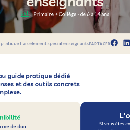
enseignants
Primaire + Collège - de 6 à 14 ans
 pratique harcèlement spécial enseignants
PARTAGER
au guide pratique dédié
nses et des outils concrets
mplexe.
L'o
nibilité
Si vous êtes e
orme de don