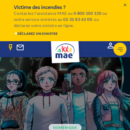
Victime des incendies ?
Contactez l’assistance MAE au
0 800 100 130
ou
notre service sinistres au
02 32 83 63 00
. ou
déclarez votre sinistre en ligne.
DÉCLAREZ UN SINISTRE
NUMÉRIQUE