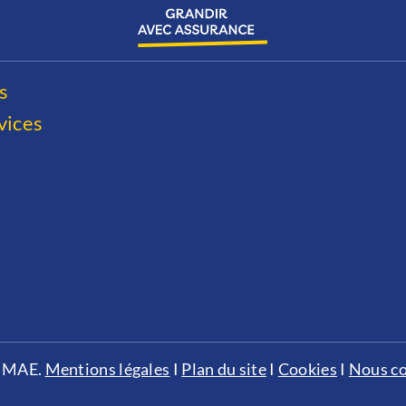
s
vices
 MAE.
Mentions légales
I
Plan du site
I
Cookies
I
Nous co