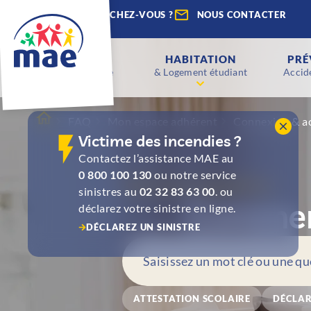
QUE RECHERCHEZ-VOUS ?
NOUS CONTACTER
ENFANTS
HABITATION
PRÉ
Scolaire & Étude
& Logement étudiant
Accide
FAQ
Mon espace adhérent
Connexion & a
Victime des incendies ?
Contactez l’assistance MAE au
0 800 100 130
ou notre service
Foire aux questions
sinistres au
02 32 83 63 00
. ou
Comment
déclarez votre sinistre en ligne.
DÉCLAREZ UN SINISTRE
ATTESTATION SCOLAIRE
DÉCLAR