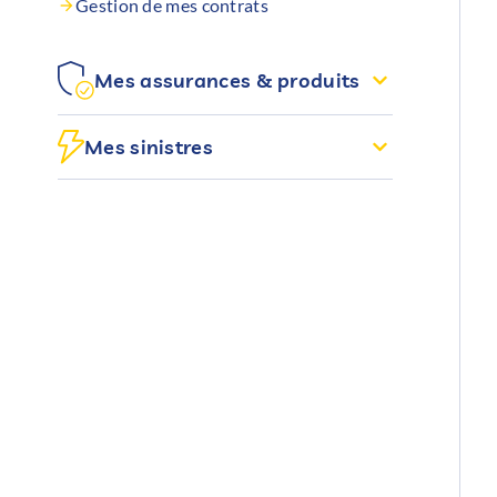
Gestion de mes contrats
Mes assurances & produits
Famille & enfants
Mes sinistres
Habitation
Pièces justificatives / assistance
Biens
Suivre un sinistre
Déclarer un sinistre