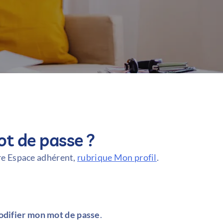
 de passe ?
re Espace adhérent,
rubrique Mon profil
.
difier mon mot de passe
.