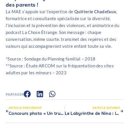
des parents !
La MAE s’appuie sur l’expertise de
Quitterie Chadefaux
,
formatrice et consultante spécialisée sur la diversité,
l’inclusion et la prévention des violences, et animatrice du
podcast La Chose Étrange. Son message : chaque
conversation, même courte, transmet des repères et des
valeurs qui accompagneront votre enfant toute sa vie.
*Source : Sondage du Planning familial – 2018
**Source : Étude ARCOM sur la fréquentation des sites
adultes par les mineurs – 2023
PARTAGER
ARTICLE PRÉCÉDENT
ARTICLE SUIVANT
Concours photo « Un truc de WOUF » : 1 an d’assurance santé chien-chat à gagner
Le Labyrinthe de Nina : la MAE sensibilise les jeunes au harcèlement scolaire à travers un jeu immersif