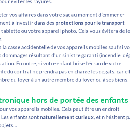
 pour éviter les rayures.
e jeter vos affaires dans votre sac au moment d’emmener
ement à investir dans des
protections pour le transport
,
ablette ou votre appareil photo. Cela vous évitera de l
n.
 la casse accidentelle de vos appareils mobiles sauf si v
s dommages résultant d’un sinistre garanti (incendie, dé
tion. En outre, si votre enfant brise l’écran de votre
ile du contrat ne prendra pas en charge les dégâts, car el
bre du foyer à un autre membre du foyer ou à ses biens.
ronique hors de portée des enfants
our vos appareils mobiles. Cela peut être un endroit
. Les enfants sont
naturellement curieux
, et n’hésitent 
 objets…