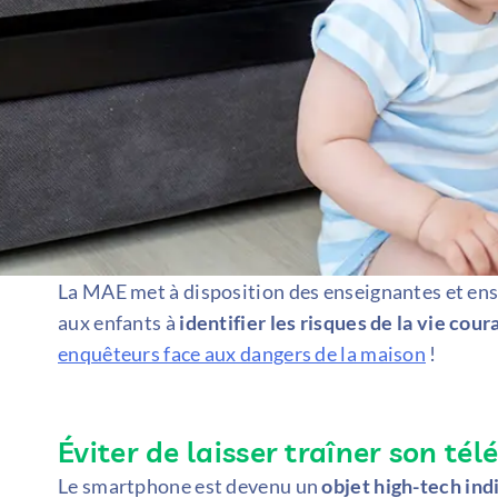
La MAE met à disposition des enseignantes et ens
aux enfants à
identifier les risques de la vie cour
enquêteurs face aux dangers de la maison
!
Éviter de laisser traîner son t
Le smartphone est devenu un
objet high-tech in