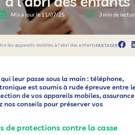
à l'abri des enfants
Mis à jour le 11/07/25
3 min de lectur
re les appareils mobiles à l'abri des enfants
PARTAGER
qui leur passe sous la main : téléphone,
ctronique est soumis à rude épreuve entre l
tection de vos appareils mobiles, assurance
z nos conseils pour préserver vos
 de protections contre la casse