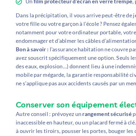
Un
film protecteur d’écran en verre trempé
,
Dans la précipitation, il vous arrive peut-être d
votre fille ou votre garçon à l’école ? Pensez égal
notamment pour votre ordinateur portable, votre t
endommager et d’abîmer les câbles d’alimentatio
Bon à savoir :
l’assurance habitation ne couvre pas
avez souscrit spécifiquement une option. Seuls le
des eaux, explosion…) donnent lieu à une indemnisa
mobile par mégarde, la garantie responsabilité civ
ne s’applique pas aux accidents causés par un mem
Conserver son équipement élect
Autre conseil : prévoyez un
rangement sécurisé
p
inaccessible en hauteur, ou un placard fermé à clé
à ouvrir les tiroirs, pousser les portes, bouger les