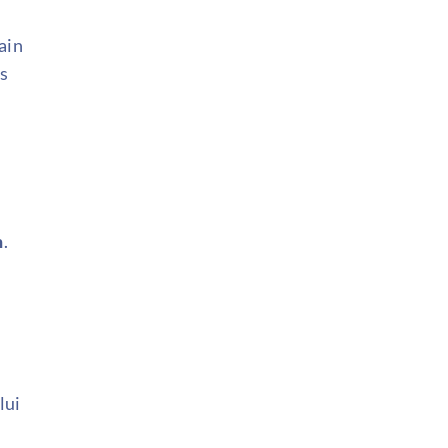
ain
ns
s
n
.
lui