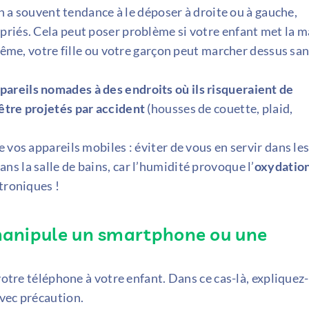
on a souvent tendance à le déposer à droite ou à gauche,
priés. Cela peut poser problème si votre enfant met la m
 même, votre fille ou votre garçon peut marcher dessus sa
areils nomades à des endroits où ils risqueraient de
être projetés par accident
(housses de couette, plaid,
 vos appareils mobiles : éviter de vous en servir dans le
s la salle de bains, car l’humidité provoque l’
oxydatio
troniques !
l manipule un smartphone ou une
votre téléphone à votre enfant. Dans ce cas-là, expliquez-
avec précaution.