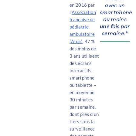
avec un
en 2016 par
smartphone
l’
Association
au moins
française de
une fois par
pédiatrie
semaine.*
ambulatoire
(Afpa)
, 47 %
des moins de
3 ans utilisent
des écrans
interactifs –
smartphone
ou tablette –
en moyenne
30 minutes
par semaine,
dont près d’un
tiers sans la
surveillance