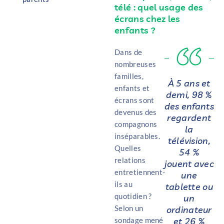
télé : quel usage des
écrans chez les
enfants ?
Dans de
nombreuses
familles,
À 5 ans et
enfants et
demi, 98 %
écrans sont
des enfants
devenus des
regardent
compagnons
la
inséparables.
télévision,
Quelles
54 %
relations
jouent avec
entretiennent-
une
ils au
tablette ou
quotidien ?
un
Selon un
ordinateur
sondage mené
et 26 %