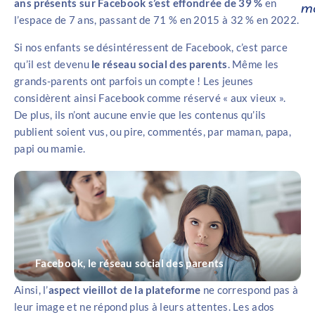
ans présents sur Facebook s’est effondrée de 39 %
en
m
l’espace de 7 ans, passant de 71 % en 2015 à 32 % en 2022.
Si nos enfants se désintéressent de Facebook, c’est parce
qu’il est devenu
le réseau social des parents
. Même les
grands-parents ont parfois un compte ! Les jeunes
considèrent ainsi Facebook comme réservé « aux vieux ».
De plus, ils n’ont aucune envie que les contenus qu’ils
publient soient vus, ou pire, commentés, par maman, papa,
papi ou mamie.
Facebook, le réseau social des parents
Ainsi, l’
aspect vieillot de la plateforme
ne correspond pas à
leur image et ne répond plus à leurs attentes. Les ados