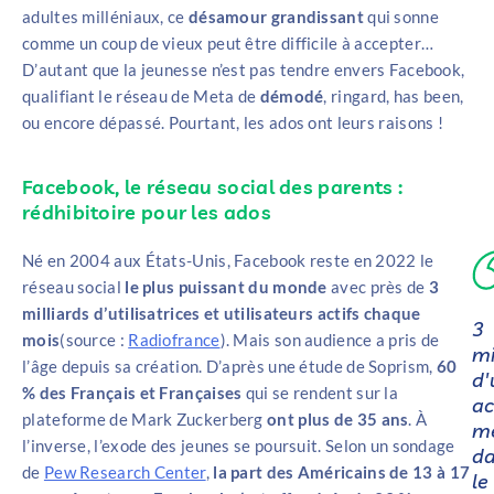
adultes milléniaux, ce
désamour grandissant
qui sonne
comme un coup de vieux peut être difficile à accepter…
D’autant que la jeunesse n’est pas tendre envers Facebook,
qualifiant le réseau de Meta de
démodé
, ringard, has been,
ou encore dépassé. Pourtant, les ados ont leurs raisons !
Facebook, le réseau social des parents :
rédhibitoire pour les ados
Né en 2004 aux États-Unis, Facebook reste en 2022 le
réseau social
le plus puissant du monde
avec près de
3
milliards d’utilisatrices et utilisateurs actifs chaque
3
mois
(source :
Radiofrance
). Mais son audience a pris de
mi
l’âge depuis sa création. D’après une étude de Soprism,
60
d'
% des Français et Françaises
qui se rendent sur la
ac
plateforme de Mark Zuckerberg
ont plus de 35 ans
. À
m
l’inverse, l’exode des jeunes se poursuit. Selon un sondage
d
de
Pew Research Center
,
la part des Américains de 13 à 17
le