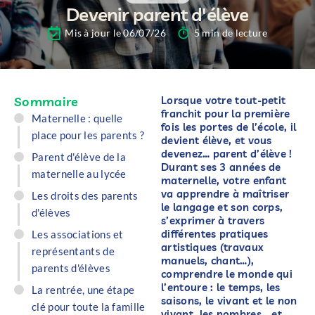
Devenir parent d'élève
Mis à jour le 06/07/26
5 min de lecture
Sommaire
Lorsque votre tout-petit
franchit pour la première
Maternelle : quelle
fois les portes de l’école, il
place pour les parents ?
devient élève, et vous
devenez… parent d’élève !
Parent d'élève de la
Durant ses 3 années de
maternelle au lycée
maternelle, votre enfant
va apprendre à maîtriser
Les droits des parents
le langage et son corps,
d'élèves
s’exprimer à travers
différentes pratiques
Les associations et
artistiques (travaux
représentants de
manuels, chant…),
parents d'élèves
comprendre le monde qui
l’entoure : le temps, les
La rentrée, une étape
saisons, le vivant et le non
clé pour toute la famille
vivant, les nombres… et