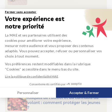
Fermer sans accepter
Votre expérience est
ACCIDENTS DE LA VIE COURANTE
notre priorité
Produits chimiques : quels
pictogrammes indiquent des
La MAE et ses partenaires utilisent des
substances dangereuses pour nos
cookies pour améliorer votre expérience,
enfants ?
mesurer notre audience et vous proposer des contenus
adaptés. Vous pouvez accepter, refuser ou personnaliser vos
choix à tout moment.
NUMÉRIQUE
Les enfants face aux écrans : quels
Vos préférences restent modifiables dans la rubrique
risques pour la santé ?
"Cookies" accessible dans le menu bas du site.
Lire la politique de confidentialité MAE
Consentements certifiés par
Personnaliser
Accepter & Fermer
SANTÉ & PSYCHOLOGIE
Risques de l’alcool et du cannabis au
Axeptio consent
Plateforme de Gestion du Consentement : Personnalisez vos Opt
volant : comment protéger les jeunes
?
Notre plateforme vous permet d'adapter et de gérer vos paramètres